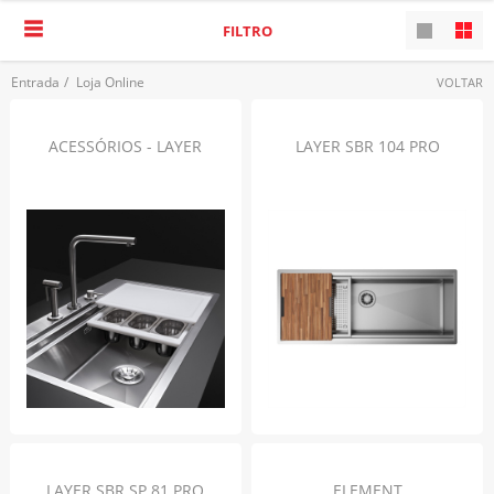
FILTRO
Entrada
/
Loja Online
VOLTAR
ACESSÓRIOS - LAYER
LAYER SBR 104 PRO
LAYER SBR SP 81 PRO
ELEMENT