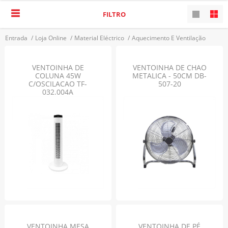
FILTRO
Entrada
/
Loja Online
/
Material Eléctrico
/
Aquecimento E Ventilação
/
Ventoinhas
VOLTAR
VENTOINHA DE
VENTOINHA DE CHAO
COLUNA 45W
METALICA - 50CM DB-
C/OSCILACAO TF-
507-20
032.004A
VENTOINHA MESA
VENTOINHA DE PÉ