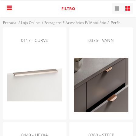
FILTRO
Entrada
/
Loja Online
/
Ferragens E Acessórios P/ Mobiliário
/
Perfis
VOLTAR
0117 - CURVE
0375 - VANN
0449 - HEXXA
0380 - STEEP