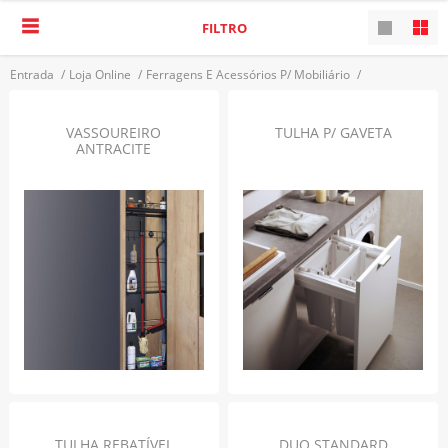
FILTRO
Entrada
/
Loja Online
/
Ferragens E Acessórios P/ Mobiliário
/
Acessórios Interiores
/
Acessórios P/ Lavandaria
VOLTAR
VASSOUREIRO
TULHA P/ GAVETA
ANTRACITE
TULHA REBATÍVEL
DUO STANDARD