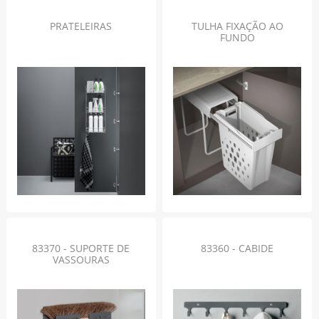
PRATELEIRAS
TULHA FIXAÇÃO AO
FUNDO
83370 - SUPORTE DE
83360 - CABIDE
VASSOURAS