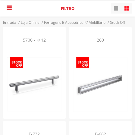
FILTRO
Entrada
/
Loja Online
/
Ferragens E Acessórios P/ Mobiliário
/
Stock Off
/
Puxadores
VOLTAR
5700 - Φ 12
260
E-732
E-682