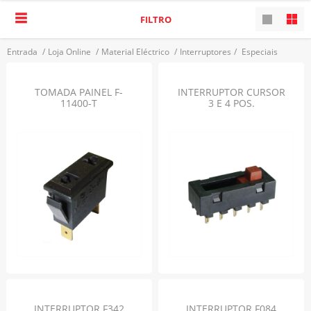
FILTRO
Entrada
/
Loja Online
/
Material Eléctrico
/
Interruptores
/
Especiais
VOLTAR
TOMADA PAINEL F-
INTERRUPTOR CURSOR
11400-T
3 E 4 POS.
INTERRUPTOR F342
INTERRUPTOR F084