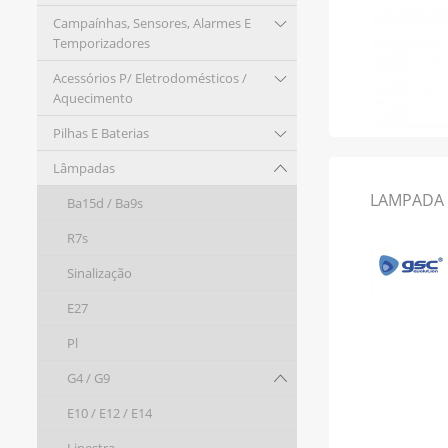
Campaínhas, Sensores, Alarmes E
Temporizadores
Acessórios P/ Eletrodomésticos /
Aquecimento
Pilhas E Baterias
Lâmpadas
LAMPADA 
Ba15d / Ba9s
R7s
Sinalização
E27
Pl
G4 / G9
E10 / E12 / E14