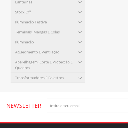
Lanternas
Stock Off
Iluminação Festiva
Terminais, Mangas E Colas
Iluminação
Aquecimento E Ventilação
Aparelhagem, Corte E Protecção E
Quadros
Transformadores E Balastros
NEWSLETTER