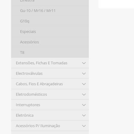
Linestra
Gu-10 / Mr16 / Mr11
G10q
Especiais
Acessórios
T8
Extensões, Fichas E Tomadas
Electroválvulas
Cabos, Fios E Abraçadeiras
Eletrodomésticos
Interruptores
Eletrónica
Acessórios P/ Iluminação