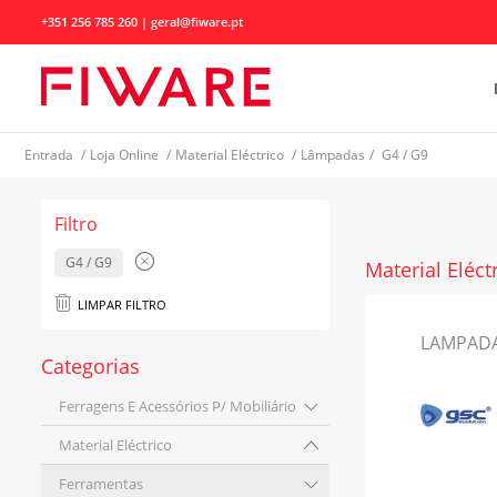
+351 256 785 260 | geral@fiware.pt
Entrada
/
Loja Online
/
Material Eléctrico
/
Lâmpadas
/
G4 / G9
Filtro
G4 / G9
Material Eléct
LIMPAR FILTRO
LAMPADA
Categorias
Ferragens E Acessórios P/ Mobiliário
Material Eléctrico
Ferramentas