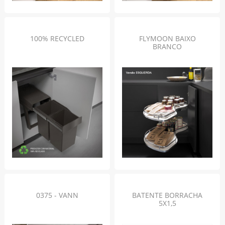
100% RECYCLED
FLYMOON BAIXO
BRANCO
0375 - VANN
BATENTE BORRACHA
5X1,5