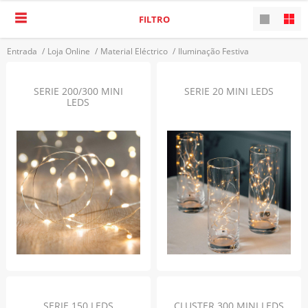
FILTRO
Entrada
/
Loja Online
/
Material Eléctrico
/
Iluminação Festiva
/
Séries Interiores
VOLTAR
SERIE 200/300 MINI
SERIE 20 MINI LEDS
LEDS
SERIE 150 LEDS
CLUSTER 300 MINI LEDS