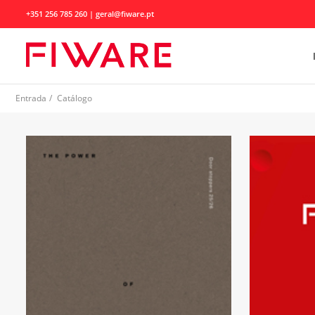
+351 256 785 260 | geral@fiware.pt
Entrada
/
Catálogo