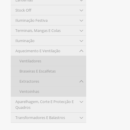
Lanternas
Stock Off
Iluminação Festiva
Terminais, Mangas E Colas
Iluminação
Aquecimento E Ventilação
Ventiladores
Braseiras E Escalfetas
Extractores
Ventoinhas
Aparelhagem, Corte E Protecção E
Quadros
Transformadores E Balastros