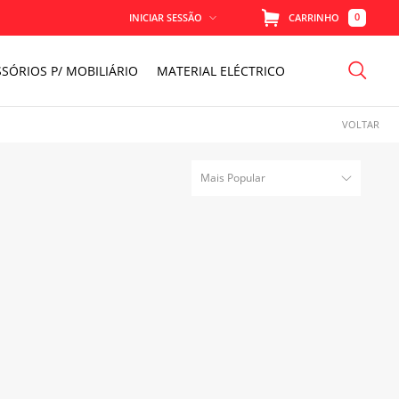
0
INICIAR SESSÃO
CARRINHO
SÓRIOS P/ MOBILIÁRIO
MATERIAL ELÉCTRICO
MEMORIZAR
VOLTAR
PERDEU A SENHA?
Mais Popular