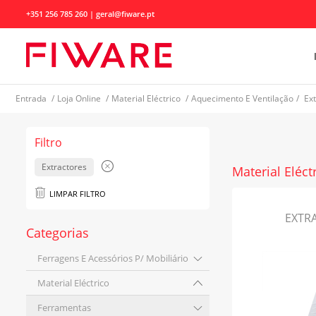
+351 256 785 260 | geral@fiware.pt
Entrada
/
Loja Online
/
Material Eléctrico
/
Aquecimento E Ventilação
/
Ex
Filtro
Extractores
Material Eléct
LIMPAR FILTRO
EXTR
Categorias
Ferragens E Acessórios P/ Mobiliário
Material Eléctrico
Ferramentas