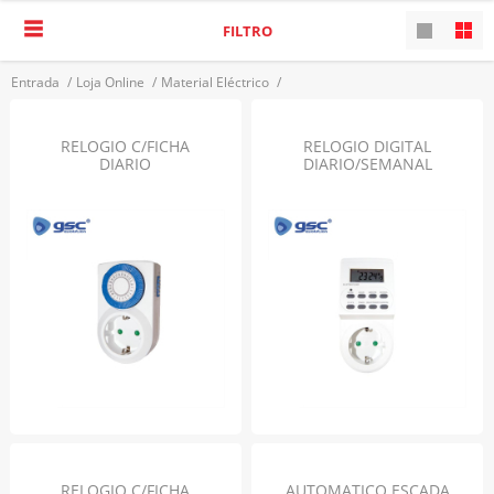
FILTRO
Entrada
/
Loja Online
/
Material Eléctrico
/
Campaínhas, Sensores, Alarmes E Temporizadores
/
Temporizadores
VOLTAR
RELOGIO C/FICHA
RELOGIO DIGITAL
DIARIO
DIARIO/SEMANAL
RELOGIO C/FICHA
AUTOMATICO ESCADA