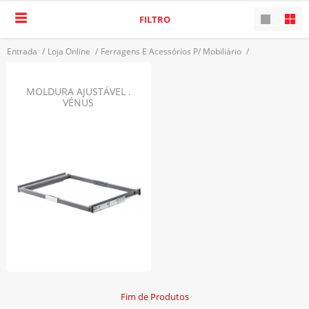
FILTRO
Entrada
/
Loja Online
/
Ferragens E Acessórios P/ Mobiliário
/
Acessórios De Roupeiro
/
Aro P/ Acessórios
VOLTAR
MOLDURA AJUSTÁVEL .
VÉNUS
Fim de Produtos