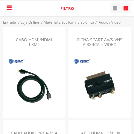
FILTRO
Entrada
/
Loja Online
/
Material Eléctrico
/
Eletrónica
/
Audio / Video
VOLTAR
CABO HDMI/HDMI
FICHA SCART AV/S-VHS
1,8MT
A 3XRCA + VIDEO
CABO AUDIO 2RCA/M A
CABO HDMI/HDMI 4K