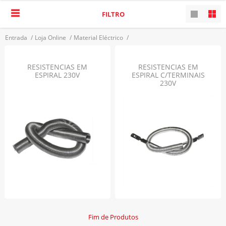
FILTRO
Entrada
/
Loja Online
/
Material Eléctrico
/
Acessórios P/ Eletrodomésticos / Aquecimento
/
Resistência P/ Aquecimento
VOLTAR
RESISTENCIAS EM
RESISTENCIAS EM
ESPIRAL 230V
ESPIRAL C/TERMINAIS
230V
Fim de Produtos