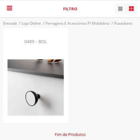
FILTRO
Entrada
/
Loja Online
/
Ferragens E Acessórios P/ Mobiliário
/
Puxadores
/
Puxadores Em Zamac E Madeira
VOLTAR
0489 - BOL
Fim de Produtos