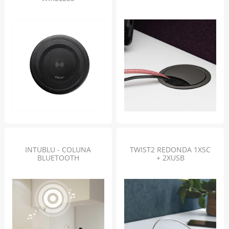
INTUBLU - COLUNA
TWIST2 REDONDA 1XSC
BLUETOOTH
+ 2XUSB