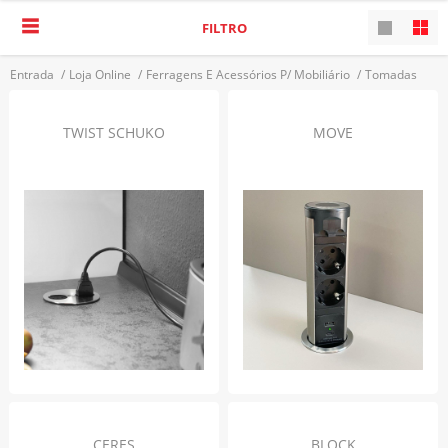
FILTRO
Entrada
/
Loja Online
/
Ferragens E Acessórios P/ Mobiliário
/
Tomadas
/
Tomadas Elétricas
VOLTAR
TWIST SCHUKO
MOVE
CERES
BLOCK