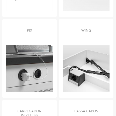
PIX
WING
CARREGADOR
PASSA CABOS
WIRELESS