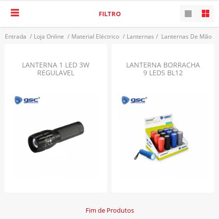
FILTRO
Entrada
/
Loja Online
/
Material Eléctrico
/
Lanternas
/
Lanternas De Mão
VOLTAR
LANTERNA 1 LED 3W
LANTERNA BORRACHA
REGULAVEL
9 LEDS BL12
Fim de Produtos