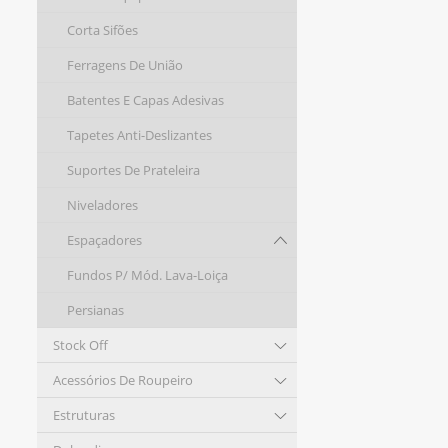
Corta Sifões
Ferragens De União
Batentes E Capas Adesivas
Tapetes Anti-Deslizantes
Suportes De Prateleira
Niveladores
Espaçadores
Fundos P/ Mód. Lava-Loiça
Persianas
Stock Off
Acessórios De Roupeiro
Estruturas