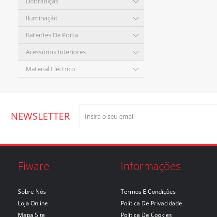
Dobradiças
Iluminação
Batentes De Porta
Acessórios Interiores
Material Eléctrico
NEWSLETTER
Fiware
Informações
Sobre Nós
Termos E Condições
Loja Online
Política De Privacidade
Mapa Site
Política De Cookies