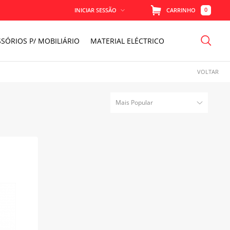
0
INICIAR SESSÃO
CARRINHO
SÓRIOS P/ MOBILIÁRIO
MATERIAL ELÉCTRICO
MEMORIZAR
VOLTAR
PERDEU A SENHA?
Mais Popular