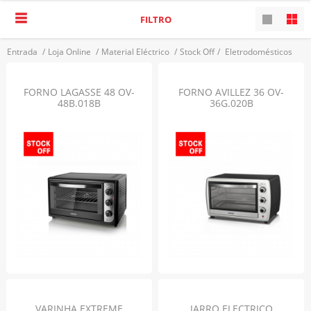
FILTRO
Entrada
/
Loja Online
/
Material Eléctrico
/
Stock Off
/
Eletrodomésticos
VOLTAR
FORNO LAGASSE 48 OV-
FORNO AVILLEZ 36 OV-
48B.018B
36G.020B
VARINHA EXTREME
JARRO ELECTRICO