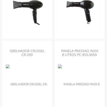
GRELHADOR CRUSSEL
PANELA PRESSAO INOX
CR-200
8 LITROS PC-8SS.005A