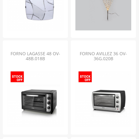
FORNO LAGASSE 48 OV-
FORNO AVILLEZ 36 OV-
48B.018B
36G.020B