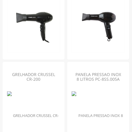
GRELHADOR CRUSSEL
PANELA PRESSAO INOX
CR-200
8 LITROS PC-8SS.005A