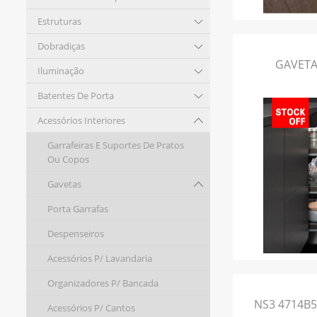
Estruturas
Dobradiças
GAVETA 
Iluminação
Batentes De Porta
Acessórios Interiores
Garrafeiras E Suportes De Pratos
Ou Copos
Gavetas
Porta Garrafas
Despenseiros
Acessórios P/ Lavandaria
Organizadores P/ Bancada
NS3 4714B5
Acessórios P/ Cantos