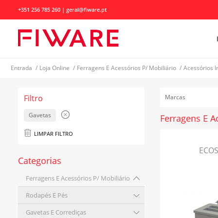
+351 256 785 260 | geral@fiware.pt
Entrada
/
Loja Online
/
Ferragens E Acessórios P/ Mobiliário
/
Acessórios I
Filtro
Marcas
Gavetas
Ferragens E A
LIMPAR FILTRO
ECOS 
Categorias
Ferragens E Acessórios P/ Mobiliário
Rodapés E Pés
Gavetas E Corrediças