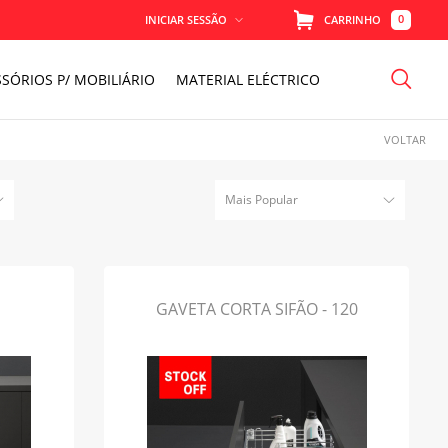
0
INICIAR SESSÃO
CARRINHO
SÓRIOS P/ MOBILIÁRIO
MATERIAL ELÉCTRICO
MEMORIZAR
VOLTAR
PERDEU A SENHA?
Mais Popular
GAVETA CORTA SIFÃO - 120