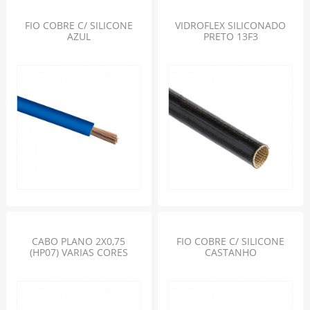
FIO COBRE C/ SILICONE
VIDROFLEX SILICONADO
AZUL
PRETO 13F3
CABO PLANO 2X0,75
FIO COBRE C/ SILICONE
(HP07) VARIAS CORES
CASTANHO