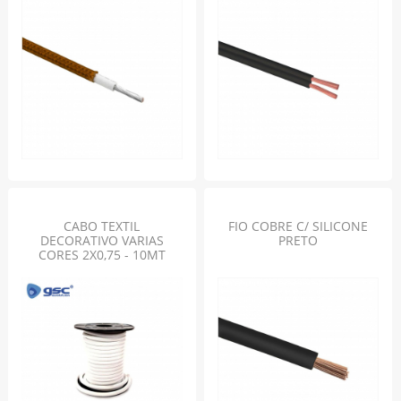
CABO TEXTIL
FIO COBRE C/ SILICONE
DECORATIVO VARIAS
PRETO
CORES 2X0,75 - 10MT