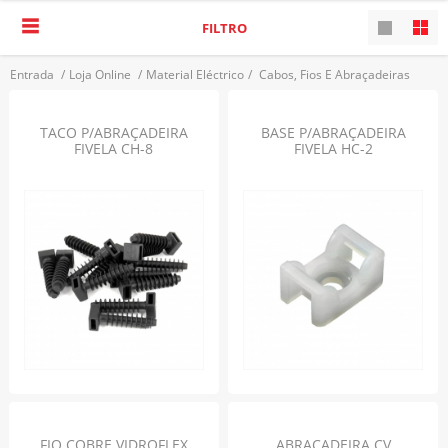
FILTRO
Entrada
/
Loja Online
/
Material Eléctrico
/
Cabos, Fios E Abraçadeiras
VOLTAR
TACO P/ABRAÇADEIRA
BASE P/ABRAÇADEIRA
FIVELA CH-8
FIVELA HC-2
FIO COBRE VIDROFLEX
ABRAÇADEIRA CV