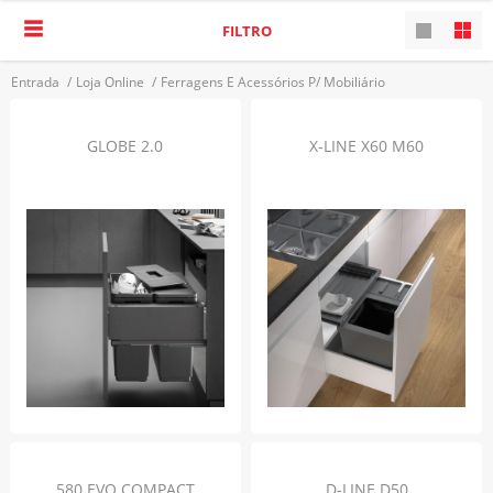
FILTRO
Entrada
/
Loja Online
/
Ferragens E Acessórios P/ Mobiliário
/
Baldes De Lixo
VOLTAR
GLOBE 2.0
X-LINE X60 M60
580 EVO COMPACT
D-LINE D50