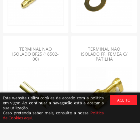
TERMINAL NAO
TERMINAL NAO
ISOLADO BF25 (18502-
ISOLADO FF. FEMEA C/
00)
PATILHA
Este website utiliza cookies de acordo com a política
em vigor. Ao continuar a navegação está a aceitar a
sua utilização.
Caso pretenda saber mais, consulte a nossa
Política
de Cookies aqui
.