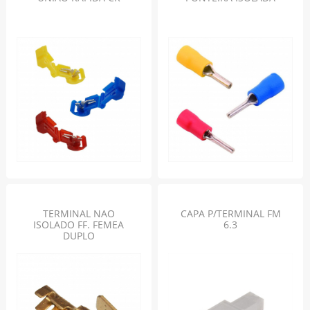
TERMINAL NAO
CAPA P/TERMINAL FM
ISOLADO FF. FEMEA
6.3
DUPLO